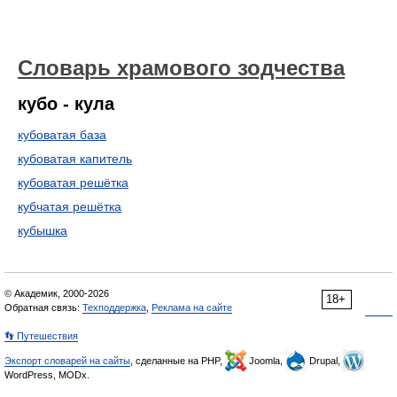
Словарь храмового зодчества
кубо - кула
кубоватая база
кубоватая капитель
кубоватая решётка
кубчатая решётка
кубышка
© Академик, 2000-2026
18+
Обратная связь:
Техподдержка
,
Реклама на сайте
👣 Путешествия
Экспорт словарей на сайты
, сделанные на PHP,
Joomla,
Drupal,
WordPress, MODx.